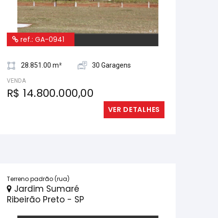
ref.: GA-0941
28.851.00 m²
30 Garagens
VENDA
R$ 14.800.000,00
VER DETALHES
Terreno padrão (rua)
Jardim Sumaré
Ribeirão Preto - SP