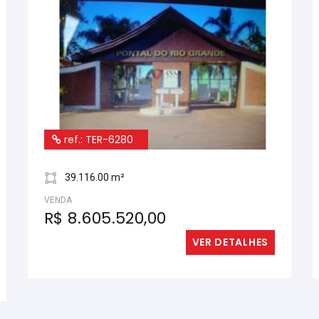
ref.: TER-6280
39.116.00 m²
VENDA
R$ 8.605.520,00
VER DETALHES