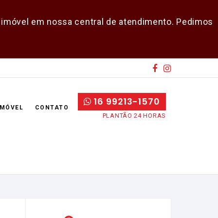
do imóvel em nossa central de atendimento. Pedimos
16 99213-1570
IMÓVEL
CONTATO
PLANTÃO 24 HORAS
E-mail
Senha
CADASTRAR