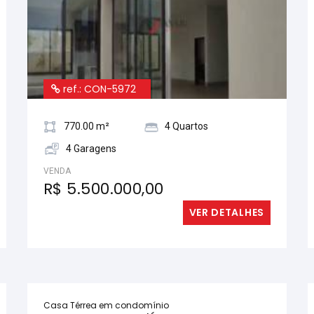
ref.: CON-5972
770.00 m²
4 Quartos
4 Garagens
VENDA
R$ 5.500.000,00
VER DETALHES
Casa Térrea em condomínio