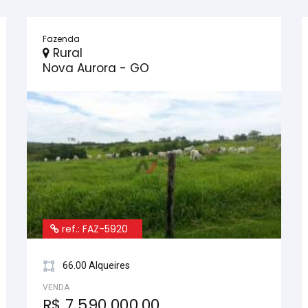
Fazenda
Rural
Nova Aurora - GO
ref.: FAZ-5920
66.00 Alqueires
VENDA
R$ 7.590.000,00