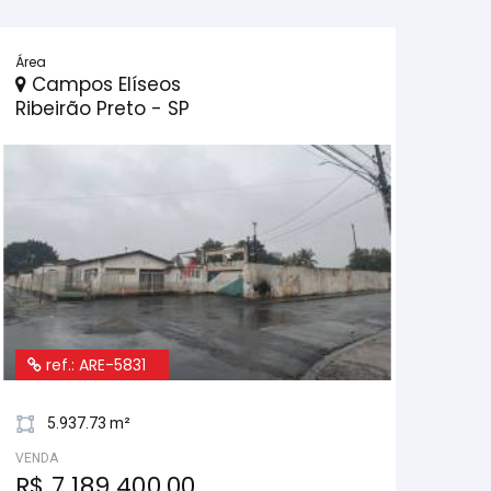
Área
Campos Elíseos
Ribeirão Preto - SP
ref.: ARE-5831
5.937.73 m²
VENDA
R$ 7.189.400,00