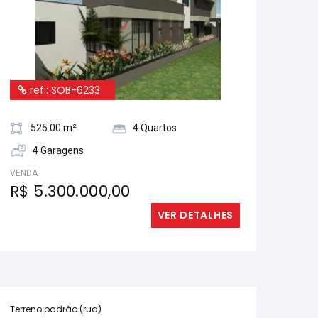
ref.: SOB-6233
525.00 m²
4 Quartos
4 Garagens
VENDA
R$ 5.300.000,00
VER DETALHES
Terreno padrão (rua)