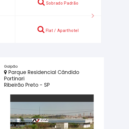
o padrão (rua)
Ponto Comercial: Salas
Próximo
 Comercial: Salas
Conjunto Comercial: Studios
Galpão
Parque Residencial Cândido
Portinari
Ribeirão Preto - SP