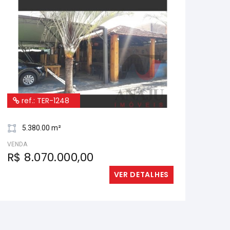
ref.: TER-1248
5.380.00 m²
VENDA
R$ 8.070.000,00
VER DETALHES