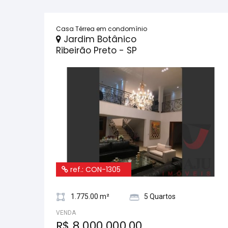
Casa Térrea em condomínio
Jardim Botânico
Ribeirão Preto - SP
ref.: CON-1305
1.775.00 m²
5 Quartos
VENDA
R$ 8.000.000,00