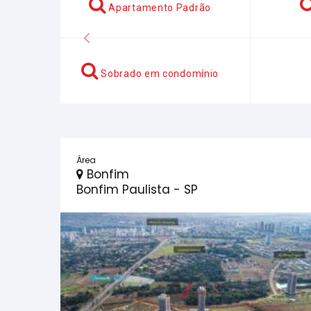
obrado Padrão
Kitnet / Conjugado
Anterior
lat / Aparthotel
Ponto Comercial: Lojas
Área
Bonfim
Bonfim Paulista - SP