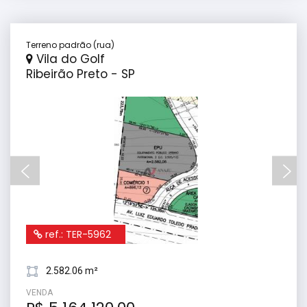
Terreno padrão (rua)
Vila do Golf
Ribeirão Preto - SP
ref.: TER-5962
2.582.06 m²
VENDA