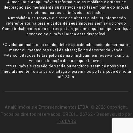
A Imobiliária Anaju Imóveis informa que as mobílias e artigos de
decoração são meramente ilustrativos - não fazem parte do imóvel,
exceto nos casos de imóveis mobiliados.
A imobiliária se reserva o direito de alterar qualquer informação
referente aos valores e dados de seus imóveis sem aviso prévio.
Como trabalhamos com outros portais, pedimos que sempre verifique
conosco se o imóvel ainda esta disponível.
*O valor anunciado do condomínio é aproximado, podendo ser maior,
menor ou mesmo passível de alteração no decorrer da venda.
**As solicitações feitas pelo site não implicam em reserva, compra,
venda ou locação de quaisquer imóveis.
***Os imóveis retirado de venda ou vendidos saem de nosso site
imediatamente no ato da solicitação, porém nos portais pode demorar
até 24hs.
Anajú Imóveis e Empreendimentos LTDA. © 2026 Copyright.
Todos os direitos reservados. CRECI J 26762 - Desenvolvido por
TECLABS