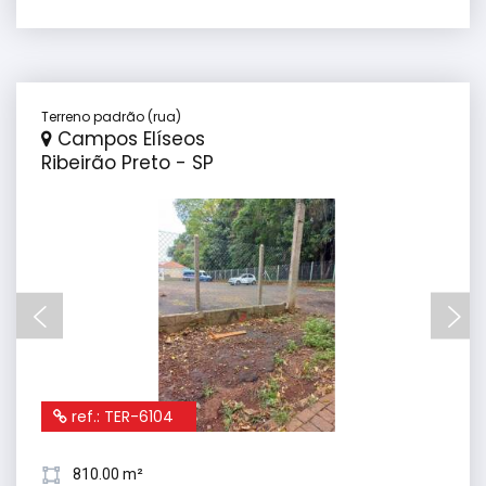
Terreno padrão (rua)
Campos Elíseos
Ribeirão Preto - SP
ref.: TER-6104
810.00 m²