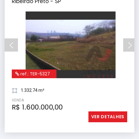
Ribeirão Preto - SP
ref.: TER-5327
1.332.74 m²
VENDA
R$ 1.600.000,00
VER DETALHES