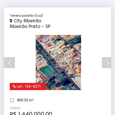
Terreno padrão (rua)
City Ribeirão
Ribeirão Preto - SP
ref.: TER-6371
800.50 m²
VENDA
R$ 1.440.000,00