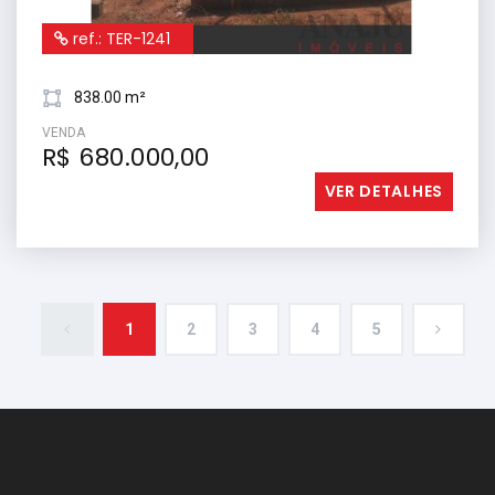
ref.: TER-1241
838.00 m²
VENDA
R$ 680.000,00
VER DETALHES
1
2
3
4
5