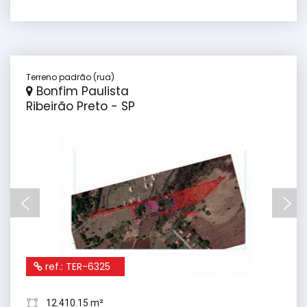
Terreno padrão (rua)
Bonfim Paulista
Ribeirão Preto - SP
ref.: TER-6325
12.410.15 m²