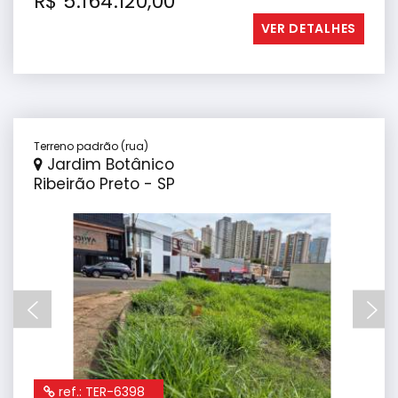
R$ 5.164.120,00
VER DETALHES
Terreno padrão (rua)
Jardim Botânico
Ribeirão Preto - SP
ref.: TER-6398