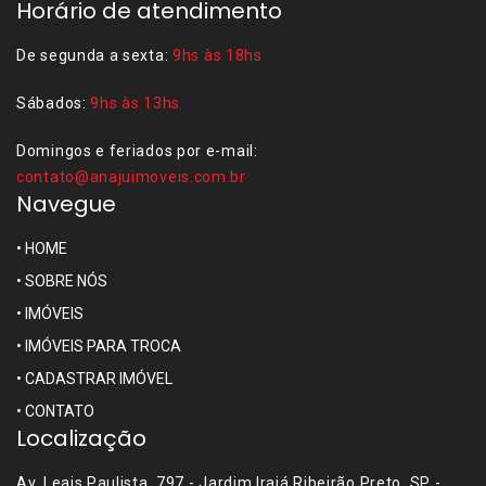
Horário de atendimento
De segunda a sexta:
9hs às 18hs
Sábados:
9hs às 13hs
Domingos e feriados por e-mail:
contato@anajuimoveis.com.br
Navegue
•
HOME
•
SOBRE NÓS
•
IMÓVEIS
•
IMÓVEIS PARA TROCA
•
CADASTRAR IMÓVEL
•
CONTATO
Localização
Av. Leais Paulista, 797 - Jardim Irajá Ribeirão Preto, SP -