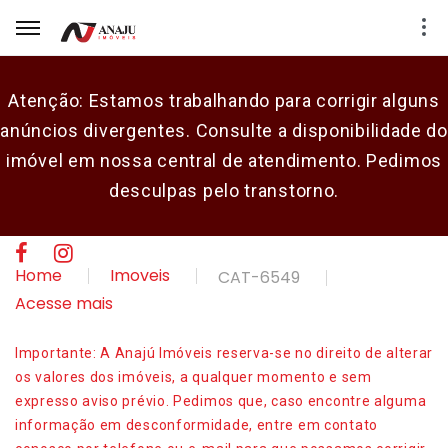
Atenção: Estamos trabalhando para corrigir alguns
anúncios divergentes. Consulte a disponibilidade do
E-mail
imóvel em nossa central de atendimento. Pedimos
desculpas pelo transtorno.
Senha
CADASTRAR
Home
Imoveis
CAT-6549
Acesse mais
Importante: A Anajú Imóveis reserva-se no direito de alterar
os valores dos imóveis, a qualquer momento e sem
expresso aviso prévio. Pedimos que, caso encontre alguma
informação em desconformidade, entre em contato