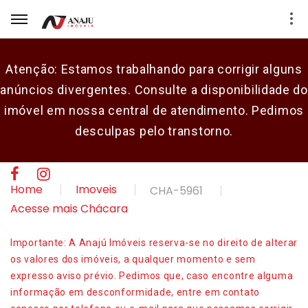
Atenção: Estamos trabalhando para corrigir alguns
anúncios divergentes. Consulte a disponibilidade do
E-mail
imóvel em nossa central de atendimento. Pedimos
desculpas pelo transtorno.
Senha
CADASTRAR
Home
Imoveis
CHA-5961
Acesse mais Chácara
Importante: A Anajú Imóveis reserva-se no direito de alterar
os valores dos imóveis, a qualquer momento e sem
expresso aviso prévio. Pedimos que, caso encontre alguma
informação em desconformidade, entre em contato