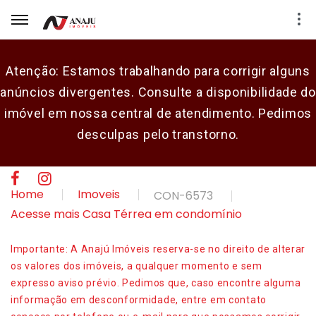
Atenção: Estamos trabalhando para corrigir alguns
anúncios divergentes. Consulte a disponibilidade do
E-mail
imóvel em nossa central de atendimento. Pedimos
desculpas pelo transtorno.
Senha
CADASTRAR
Home
Imoveis
CON-6573
Acesse mais Casa Térrea em condomínio
Importante: A Anajú Imóveis reserva-se no direito de alterar
os valores dos imóveis, a qualquer momento e sem
expresso aviso prévio. Pedimos que, caso encontre alguma
informação em desconformidade, entre em contato