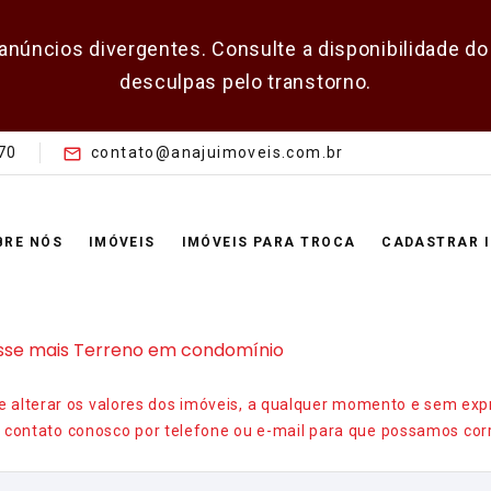
 anúncios divergentes. Consulte a disponibilidade 
desculpas pelo transtorno.
70
contato@anajuimoveis.com.br
BRE NÓS
IMÓVEIS
IMÓVEIS PARA TROCA
CADASTRAR 
sse mais Terreno em condomínio
de alterar os valores dos imóveis, a qualquer momento e sem exp
ontato conosco por telefone ou e-mail para que possamos corr