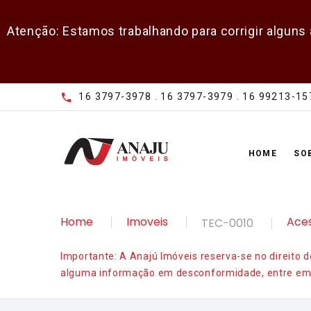
Atenção: Estamos trabalhando para corrigir alguns
16 3797-3978 . 16 3797-3979 . 16 99213-15
HOME
SO
Home
Imoveis
Ace
TEC-0010
Importante: A Anajú Imóveis reserva-se no direito 
alguma informação em desconformidade, entre em c