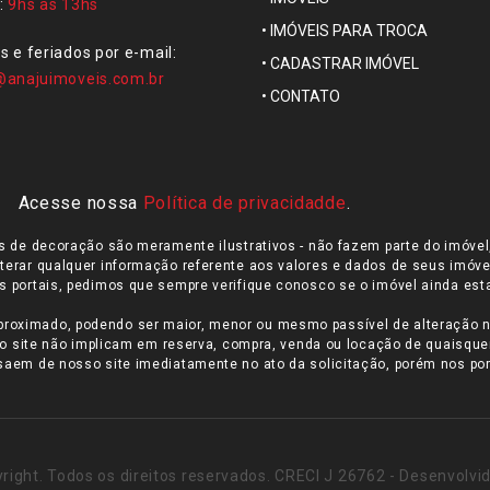
:
9hs às 13hs
•
IMÓVEIS PARA TROCA
 e feriados por e-mail:
•
CADASTRAR IMÓVEL
@anajuimoveis.com.br
•
CONTATO
Acesse nossa
Política de privacidadde
.
gos de decoração são meramente ilustrativos - não fazem parte do imóve
 alterar qualquer informação referente aos valores e dados de seus imóve
portais, pedimos que sempre verifique conosco se o imóvel ainda esta
proximado, podendo ser maior, menor ou mesmo passível de alteração n
elo site não implicam em reserva, compra, venda ou locação de quaisque
saem de nosso site imediatamente no ato da solicitação, porém nos por
ght. Todos os direitos reservados. CRECI J 26762 - Desenvolvi