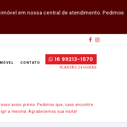
do imóvel em nossa central de atendimento. Pedimos
16 99213-1570
IMÓVEL
CONTATO
PLANTÃO 24 HORAS
E-mail
Senha
resso aviso prévio. Pedimos que, caso encontre
CADASTRAR
igir a mesma. Agradecemos sua visita!