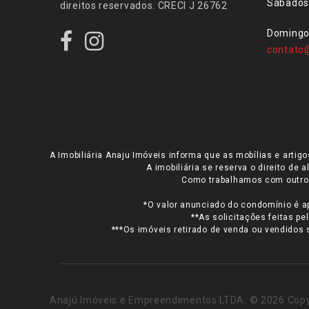
Sábados
direitos reservados. CRECI J 26762
Domingos
contato
A Imobiliária Anaju Imóveis informa que as mobílias e arti
A imobiliária se reserva o direito de
Como trabalhamos com outros 
*O valor anunciado do condomínio é a
**As solicitações feitas p
***Os imóveis retirado de venda ou vendidos 
Anajú Imóveis e Empreendimentos LTDA. © 2026 Copyri