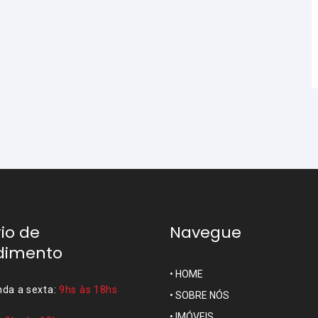
io de
Navegue
dimento
•
HOME
da a sexta:
9hs às 18hs
•
SOBRE NÓS
•
IMÓVEIS