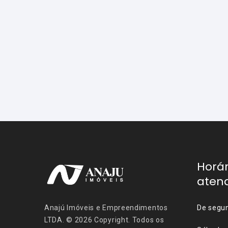
Horár
aten
Anajú Imóveis e Empreendimentos
De segun
LTDA. © 2026 Copyright. Todos os