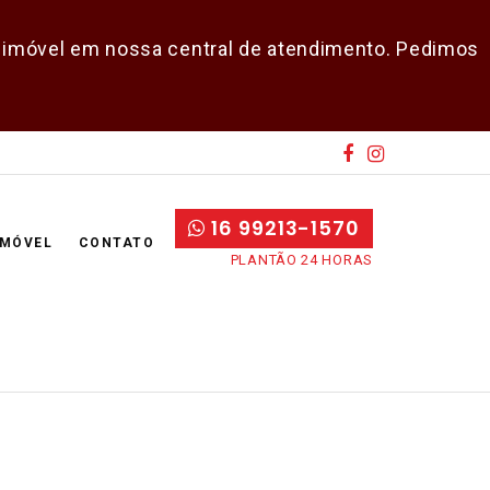
do imóvel em nossa central de atendimento. Pedimos
16 99213-1570
IMÓVEL
CONTATO
PLANTÃO 24 HORAS
E-mail
Senha
CADASTRAR