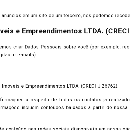
úncios em um site de um terceiro, nós podemos receber 
óveis e Empreendimentos LTDA. (CRECI
s criar Dados Pessoais sobre você (por exemplo: regist
tais e e-mails).
Imóveis e Empreendimentos LTDA. (CRECI J 26762).
mações a respeito de todos os contatos já realizado
nformações incluem conteúdos baixados a partir de nossa 
conteúdo nas redes sociais disponíveis em nossa págin